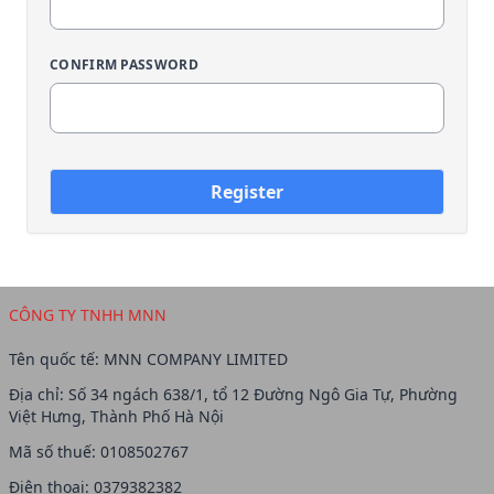
CONFIRM PASSWORD
Register
CÔNG TY TNHH MNN
Tên quốc tế: MNN COMPANY LIMITED
Địa chỉ: Số 34 ngách 638/1, tổ 12 Đường Ngô Gia Tự, Phường
Việt Hưng, Thành Phố Hà Nội
Mã số thuế: 0108502767
Điện thoại: 0379382382