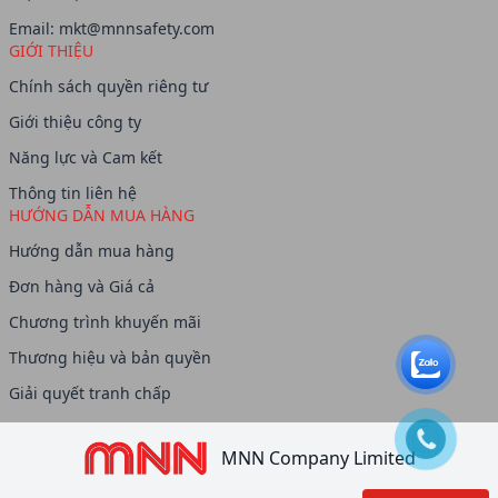
Email:
mkt@mnnsafety.com
GIỚI THIỆU
Chính sách quyền riêng tư
Giới thiệu công ty
Năng lực và Cam kết
Thông tin liên hệ
HƯỚNG DẪN MUA HÀNG
Hướng dẫn mua hàng
Đơn hàng và Giá cả
Chương trình khuyến mãi
Thương hiệu và bản quyền
Giải quyết tranh chấp
MNN Company Limited