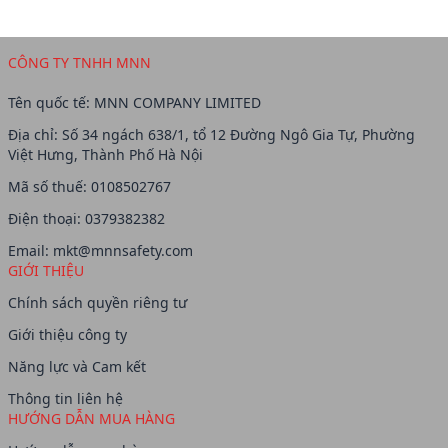
CÔNG TY TNHH MNN
Tên quốc tế: MNN COMPANY LIMITED
Địa chỉ: Số 34 ngách 638/1, tổ 12 Đường Ngô Gia Tự, Phường
Việt Hưng, Thành Phố Hà Nội
Mã số thuế: 0108502767
Điện thoại: 0379382382
Email:
mkt@mnnsafety.com
GIỚI THIỆU
Chính sách quyền riêng tư
Giới thiệu công ty
Năng lực và Cam kết
Thông tin liên hệ
HƯỚNG DẪN MUA HÀNG