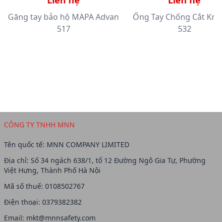
Liên hệ
Liên hệ
Găng tay bảo hộ MAPA Advan
Ống Tay Chống Cắt Kry
517
532
CÔNG TY TNHH MNN
Tên quốc tế: MNN COMPANY LIMITED
Địa chỉ: Số 34 ngách 638/1, tổ 12 Đường Ngô Gia Tự, Phường
Việt Hưng, Thành Phố Hà Nội
Mã số thuế: 0108502767
Điện thoại: 0379382382
Email:
mkt@mnnsafety.com