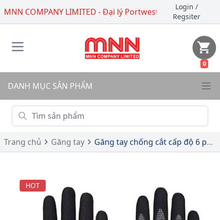
Login
/
MNN COMPANY LIMITED - Đại lý Portwest
Regsiter
0
DANH MỤC SẢN PHẨM
Trang chủ
Găng tay
Găng tay chống cắt cấp độ 6 phủ lòng bàn tay nitirile - A673 - CS AHR18 Nitrile Foam Cut Glove -
HOT