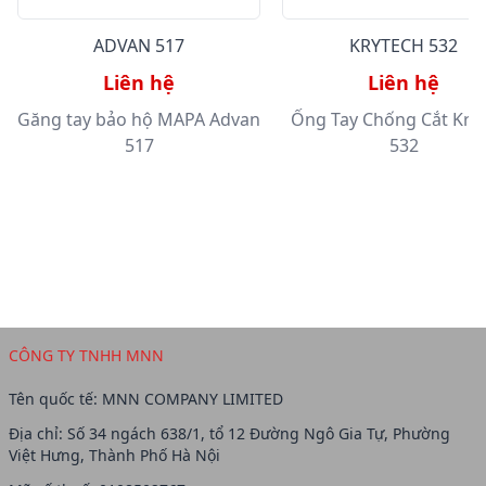
ADVAN 517
KRYTECH 532
Liên hệ
Liên hệ
Găng tay bảo hộ MAPA Advan
Ống Tay Chống Cắt Kry
517
532
CÔNG TY TNHH MNN
Tên quốc tế: MNN COMPANY LIMITED
Địa chỉ: Số 34 ngách 638/1, tổ 12 Đường Ngô Gia Tự, Phường
Việt Hưng, Thành Phố Hà Nội