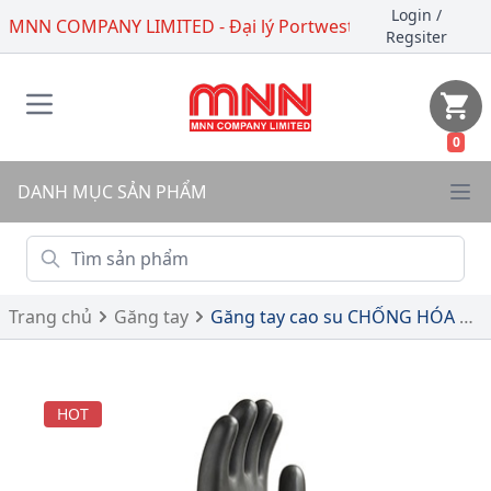
Login
/
MNN COMPANY LIMITED - Đại lý Portwest
Regsiter
0
DANH MỤC SẢN PHẨM
Trang chủ
Găng tay
Găng tay cao su CHỐNG HÓA CHẤT hạng nặng A802
HOT