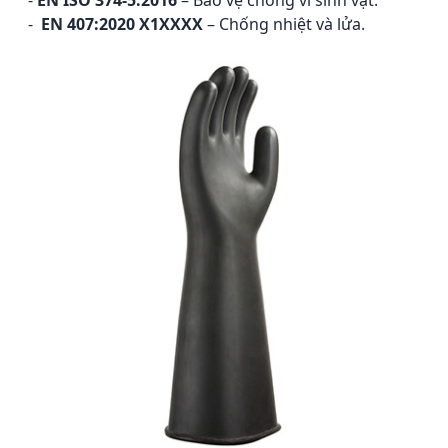
-
EN ISO 374-5:2016
–
Bảo vệ chống vi sinh vật.
-
EN 407:2020 X1XXXX
–
Chống nhiệt và lửa.