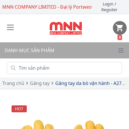
Login
/
MNN COMPANY LIMITED - Đại lý Portwest
Regsiter
0
DANH MỤC SẢN PHẨM
Trang chủ
Găng tay
Găng tay da bò vận hành - A270 - Classic Driver Glove
HOT