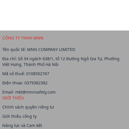
CÔNG TY TNHH MNN
Tên quốc tế: MNN COMPANY LIMITED
Địa chỉ: Số 34 ngách 638/1, tổ 12 Đường Ngô Gia Tự, Phường
Việt Hưng, Thành Phố Hà Nội
Mã số thuế: 0108502767
Điện thoại: 0379382382
Email:
mkt@mnnsafety.com
GIỚI THIỆU
Chính sách quyền riêng tư
Giới thiệu công ty
Năng lực và Cam kết