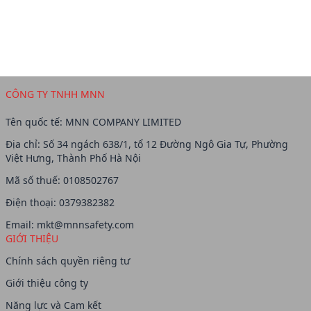
CÔNG TY TNHH MNN
Tên quốc tế: MNN COMPANY LIMITED
Địa chỉ: Số 34 ngách 638/1, tổ 12 Đường Ngô Gia Tự, Phường
Việt Hưng, Thành Phố Hà Nội
Mã số thuế: 0108502767
Điện thoại: 0379382382
Email:
mkt@mnnsafety.com
GIỚI THIỆU
Chính sách quyền riêng tư
Giới thiệu công ty
Năng lực và Cam kết