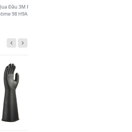
 Qua Đầu 3M PELTOR
Nút Nhét Tai Sử Dụng Nhiều
time 98 H9A
Lần 3M 1290
HOT