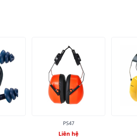
PS47
Liên hệ