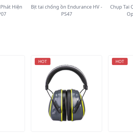
 Phát Hiện
Bịt tai chống ồn Endurance HV -
Chụp Tai
P07
PS47
Op
HOT
HOT