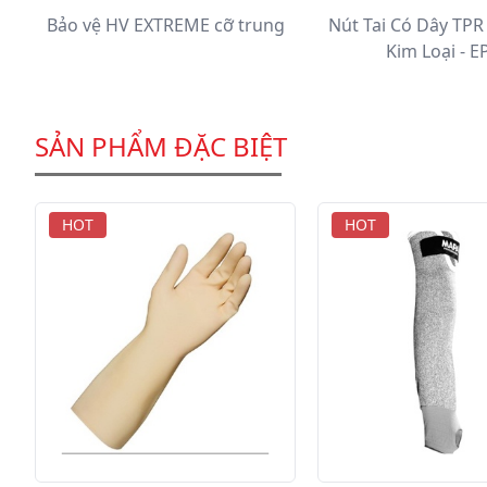
Bảo vệ HV EXTREME cỡ trung
Nút Tai Có Dây TPR
Kim Loại - E
SẢN PHẨM ĐẶC BIỆT
HOT
HOT