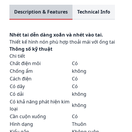
Description & Features
Technical Info
Nhét tai dễn dàng xoắn và nhét vào tai.
Thiết kế hình nón phù hợp thoải mái với ống tai
Thông số kỹ thuật
Chi tiết
Chất điện môi
Có
Chống ẩm
không
Cách điện
Có
Có dây
Có
Có dải
không
Có khả năng phát hiện kim
không
loại
Cần cuộn xuống
Có
Hình dạng
Thuôn
Kiểu gắn
Không cuộn