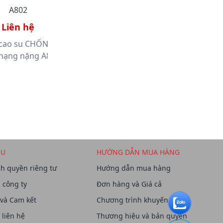
A802
P392
Liên hệ
Liên hệ
 cao su CHỐNG HÓA
Mặt Nạ Phòng Độc Carbon Có
hạng nặng A802
Van EAGLE FFP3 - P392
ỆU
HƯỚNG DẪN MUA HÀNG
h quyền riêng tư
Hướng dẫn mua hàng
u công ty
Đơn hàng và Giá cả
 và Cam kết
Chương trình khuyến mãi
 liên hệ
Thương hiệu và bản quyền