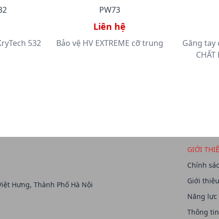
32
PW73
Liên hệ
KryTech 532
Bảo vệ HV EXTREME cỡ trung
Găng tay
CHẤT 
GIỚI THI
Chính sác
Giới thiệ
Việt Hưng, Thành Phố Hà Nội
Năng lực
Thông tin