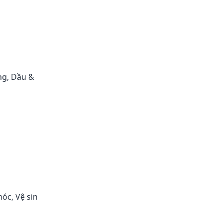
ng, Dầu &
óc, Vệ sin