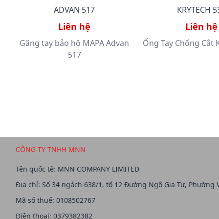
ADVAN 517
KRYTECH 5
Liên hệ
Liên hệ
Găng tay bảo hộ MAPA Advan
Ống Tay Chống Cắt 
517
CÔNG TY TNHH MNN
Tên quốc tế: MNN COMPANY LIMITED
Địa chỉ: Số 34 ngách 638/1, tổ 12 Đường Ngô Gia Tự, Phường 
Mã số thuế: 0108502767
Điện thoại: 0379382382