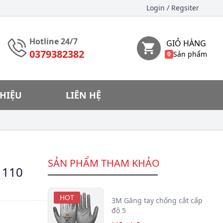
Login
/ Regsiter
Hotline 24/7
GIỎ HÀNG
0379382382
Sản phẩm
0
THIỆU
LIÊN HỆ
SẢN PHẨM THAM KHẢO
1110
HOT
HOT
HOT
HOT
HOT
HOT
3M Găng tay chống cắt cấp
độ 5