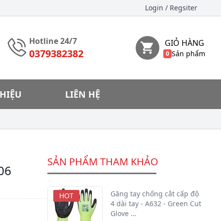
Login
/ Regsiter
Hotline 24/7
GIỎ HÀNG
0379382382
Sản phẩm
0
THIỆU
LIÊN HỆ
SẢN PHẨM THAM KHẢO
06
Găng tay chống cắt cấp độ
HOT
HOT
HOT
HOT
HOT
HOT
4 dài tay - A632 - Green Cut
Glove …