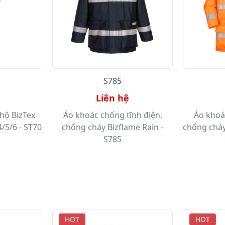
S785
Liên hệ
hộ BizTex
Áo khoác chống tĩnh điện,
Áo khoá
/5/6 - ST70
chống cháy Bizflame Rain -
chống cháy
S785
HOT
HOT