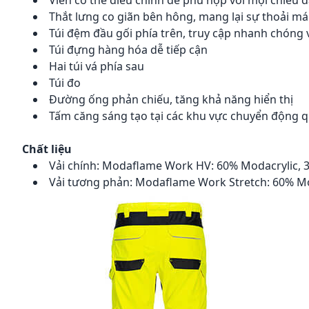
Viền có thể điều chỉnh để phù hợp với mọi chiều d
Thắt lưng co giãn bên hông, mang lại sự thoải mái
Túi đệm đầu gối phía trên, truy cập nhanh chóng
Túi đựng hàng hóa dễ tiếp cận
Hai túi vá phía sau
Túi đo
Đường ống phản chiếu, tăng khả năng hiển thị
Tấm căng sáng tạo tại các khu vực chuyển động qua
Chất liệu
Vải chính: Modaflame Work HV: 60% Modacrylic, 
Vải tương phản: Modaflame Work Stretch: 60% Mod