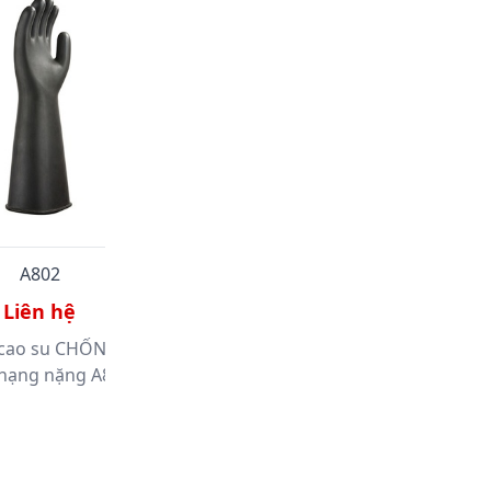
A802
P392
Liên hệ
Liên hệ
 cao su CHỐNG HÓA
Mặt Nạ Phòng Độc Carbon Có
hạng nặng A802
Van EAGLE FFP3 - P392