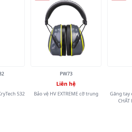
32
PW73
Liên hệ
KryTech 532
Bảo vệ HV EXTREME cỡ trung
Găng tay
CHẤT 