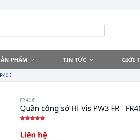
SẢN PHẨM
TIN TỨC
GIỚI 
FR406
FR406
Quần công sở Hi-Vis PW3 FR - FR4
Liên hệ