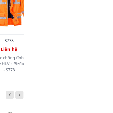
S778
S532
Liên hệ
Liên hệ
c chống tĩnh điện,
Áo khoác 3 trong 1 Orkney -
 Hi-Vis Bizflame Rain
S532
- S778
HOT