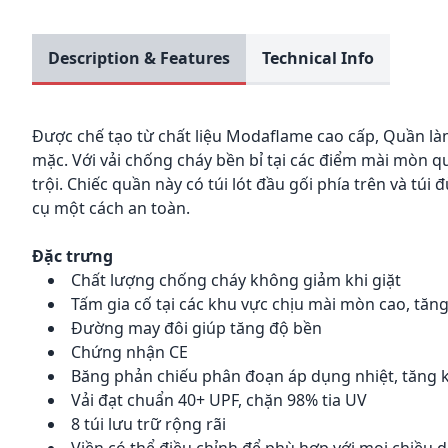
Description & Features
Technical Info
Được chế tạo từ chất liệu Modaflame cao cấp, Quần làm
mặc. Với vải chống cháy bền bỉ tại các điểm mài mòn 
trội. Chiếc quần này có túi lót đầu gối phía trên và túi
cụ một cách an toàn.
Đặc trưng
Chất lượng chống cháy không giảm khi giặt
Tấm gia cố tại các khu vực chịu mài mòn cao, tăn
Đường may đôi giúp tăng độ bền
Chứng nhận CE
Băng phản chiếu phân đoạn áp dụng nhiệt, tăng k
Vải đạt chuẩn 40+ UPF, chặn 98% tia UV
8 túi lưu trữ rộng rãi