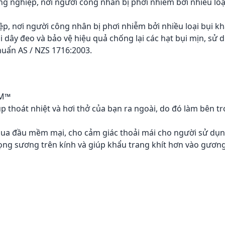
 nghiệp, nơi người công nhân bị phơi nhiễm bởi nhiều loạ
, nơi người công nhân bị phơi nhiễm bởi nhiều loại bụi kh
i dây đeo và bảo vệ hiệu quả chống lại các hạt bụi mịn, sử 
huẩn AS / NZS 1716:2003.
3M™
 thoát nhiệt và hơi thở của bạn ra ngoài, do đó làm bên t
o qua đầu mềm mại, cho cảm giác thoải mái cho người sử dụ
đọng sương trên kính và giúp khẩu trang khít hơn vào gươn