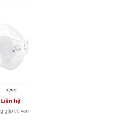
P291
P290
Liên hệ
Liên hệ
g gập có van - P291
Khẩu trang gập - P290