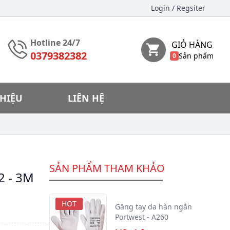
Login
/ Regsiter
Hotline 24/7
GIỎ HÀNG
0379382382
Sản phẩm
0
THIỆU
LIÊN HỆ
SẢN PHẨM THAM KHẢO
2 - 3M
HOT
HOT
HOT
HOT
HOT
HOT
Găng tay da hàn ngắn
Portwest - A260