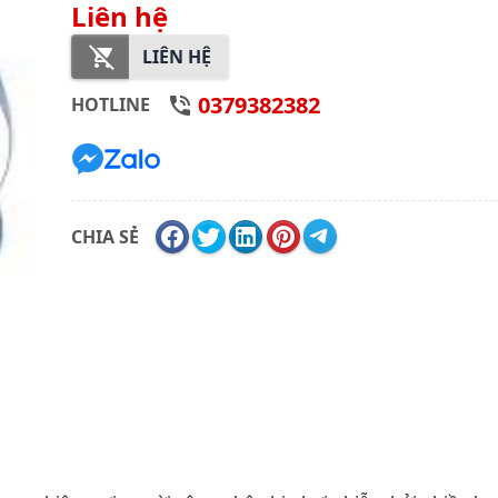
Liên hệ
LIÊN HỆ
0379382382