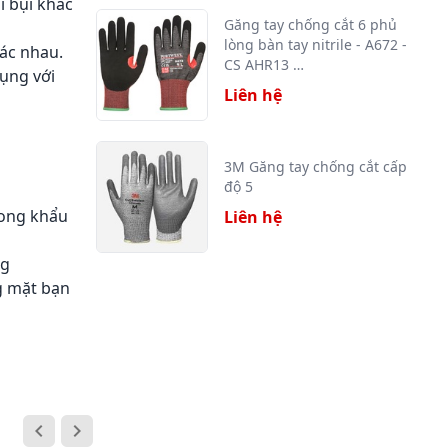
i bụi khác
Găng tay chống cắt 6 phủ
lòng bàn tay nitrile - A672 -
ác nhau.
CS AHR13 …
dụng với
Liên hệ
3M Găng tay chống cắt cấp
độ 5
rong khẩu
Liên hệ
ng
g mặt bạn