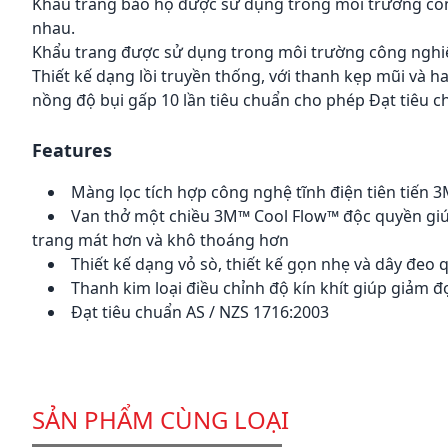
Khẩu trang bảo hộ
được sử dụng trong môi trường công
nhau.
Khẩu trang được sử dụng trong môi trường công nghiệp
Thiết kế dạng lồi truyền thống, với thanh kẹp mũi và ha
nồng độ bụi gấp 10 lần tiêu chuẩn cho phép Đạt tiêu c
Features
Màng lọc tích hợp công nghệ tĩnh điện tiên tiến 
Van thở một chiều 3M™ Cool Flow™ độc quyền giúp
trang mát hơn và khô thoáng hơn
Thiết kế dạng vỏ sò, thiết kế gọn nhẹ và dây đe
Thanh kim loại điều chỉnh độ kín khít giúp giảm 
Đạt tiêu chuẩn AS / NZS 1716:2003
SẢN PHẨM CÙNG LOẠI