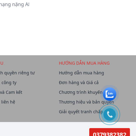
hạng nặng A802
Van EAGLE FFP3 - P392
ỆU
HƯỚNG DẪN MUA HÀNG
h quyền riêng tư
Hướng dẫn mua hàng
u công ty
Đơn hàng và Giá cả
 và Cam kết
Chương trình khuyến mãi
 liên hệ
Thương hiệu và bản quyền
Giải quyết tranh chấp
0379382382