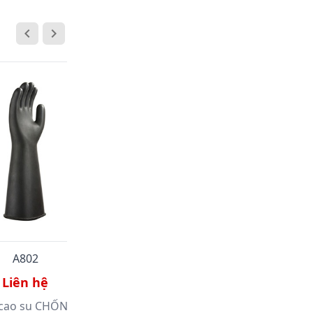
HOT
A802
P392
Liên hệ
Liên hệ
 cao su CHỐNG HÓA
Mặt Nạ Phòng Độc Carbon Có