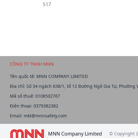
517
CÔNG TY TNHH MNN
Tên quốc tế: MNN COMPANY LIMITED
Địa chỉ: Số 34 ngách 638/1, tổ 12 Đường Ngô Gia Tự, Phường 
Mã số thuế: 0108502767
Điện thoại: 0379382382
Email:
mkt@mnnsafety.com
MNN Company Limited
© Copyright 2