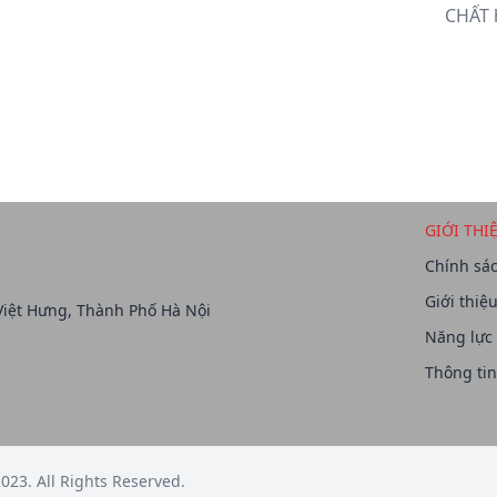
CHẤT 
GIỚI THI
Chính sác
Giới thiệ
Việt Hưng, Thành Phố Hà Nội
Năng lực
Thông tin
023. All Rights Reserved.